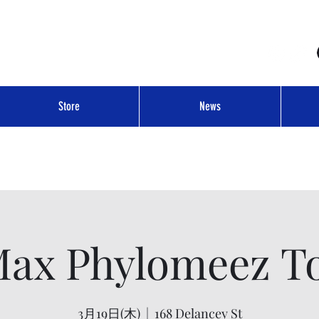
Store
News
ax Phylomeez T
3月19日(木)
  |  
168 Delancey St