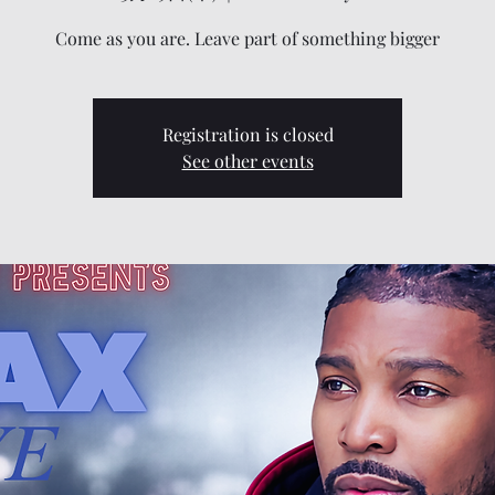
Come as you are. Leave part of something bigger
Registration is closed
See other events