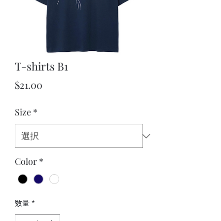
T-shirts B1
価格
$21.00
Size
*
Color
*
数量
*