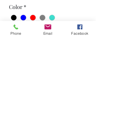
Color
*
Cantitate
*
Phone
Email
Facebook
Adaugă în coș