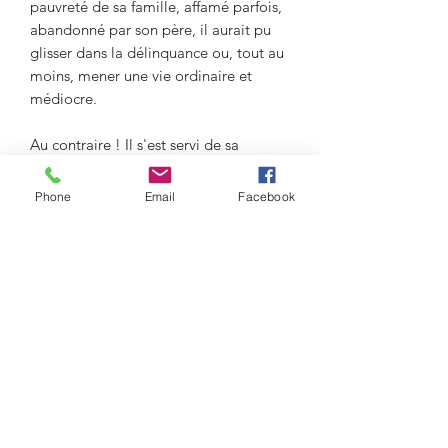
pauvreté de sa famille, affamé parfois,
abandonné par son père, il aurait pu
glisser dans la délinquance ou, tout au
moins, mener une vie ordinaire et
médiocre.
Au contraire ! Il s'est servi de sa
situation comme une source vive
d'énergie, un tremplin et une furieuse
Phone
Email
Facebook
motivation pour se dépasser. Karl Max
s'est battu corps et âme pour devenir
ce qu'il est maintenant : un gagnant de
la vie, un gentleman cogneur, un
entrepreneur.
En écrivant cet ouvrage, l'auteur veut
surtout livrer aux jeunes qui n'ont pas
la vie facile à présent, et aux moins
jeunes qui auraient envie de tout
abandonner, ce message d'espoir qui