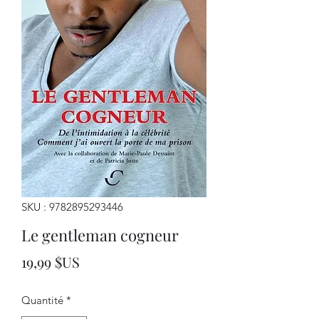
SKU : 9782895293446
Le gentleman cogneur
Prix
19,99 $US
Quantité
*