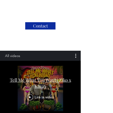
Contact
All videos
Tell Me What You Want | Ziko x
Kmax
Lire la vidéo