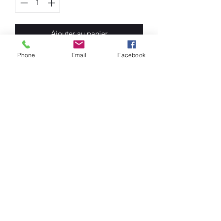
Ajouter au panier
Phone
Email
Facebook
Men's T-Shirts. O Neck. 100% Cotton
Shirts