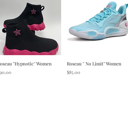
クイックビュー
クイックビュー
oseau ''Hypnotic'' Women
Roseau '' No Limit'' Women
価格
価格
90.00
$85.00
© 2022 Roseau Music Entertainment