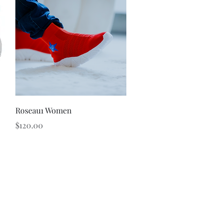
クイックビュー
Roseau1 Women
価格
$120.00