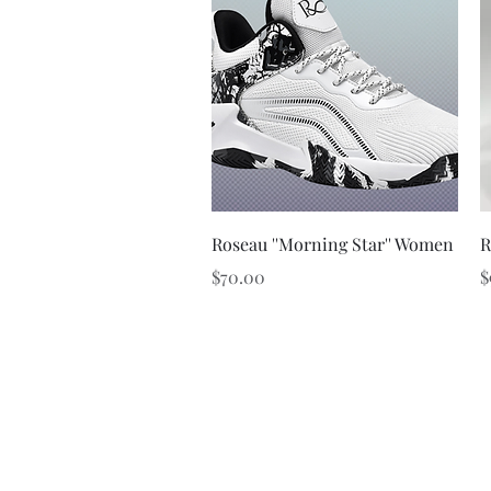
クイックビュー
Roseau ''Morning Star'' Women
R
価格
$70.00
$